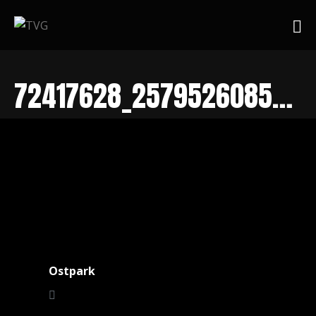
72417628_2579526085458077_7005559192735973376_o
Ostpark