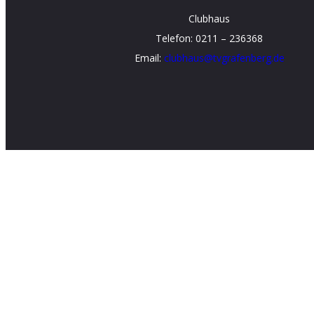
Clubhaus
Telefon: 0211 – 236368
Email:
clubhaus@tvgrafenberg.de