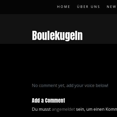
HOME
ÜBER UNS
NEW
Boulekugeln
No comment yet, add your voice below!
Add a Comment
Du musst
angemeldet
sein, um einen Kom